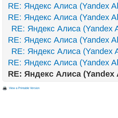
RE: Яндекс Алиса (Yandex Al
RE: Яндекс Алиса (Yandex Al
RE: Яндекс Алиса (Yandex A
RE: Яндекс Алиса (Yandex Al
RE: Яндекс Алиса (Yandex A
RE: Яндекс Алиса (Yandex Al
RE: Яндекс Алиса (Yandex A
View a Printable Version