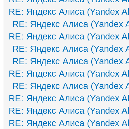
RE: Яндекс Алиса (Yandex Al
RE: Яндекс Алиса (Yandex A
RE: Яндекс Алиса (Yandex Al
RE: Яндекс Алиса (Yandex A
RE: Яндекс Алиса (Yandex A
RE: Яндекс Алиса (Yandex Al
RE: Яндекс Алиса (Yandex A
RE: Яндекс Алиса (Yandex Al
RE: Яндекс Алиса (Yandex Al
RE: Яндекс Алиса (Yandex Al