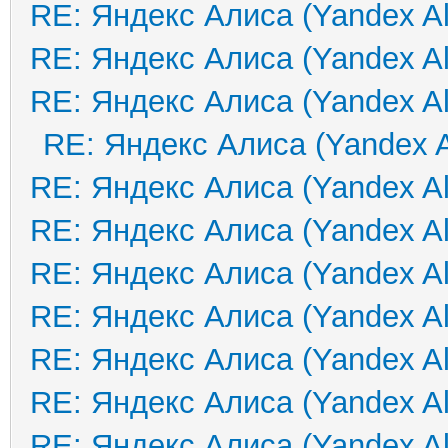
RE: Яндекс Алиса (Yandex Al
RE: Яндекс Алиса (Yandex Al
RE: Яндекс Алиса (Yandex Al
RE: Яндекс Алиса (Yandex A
RE: Яндекс Алиса (Yandex Al
RE: Яндекс Алиса (Yandex Al
RE: Яндекс Алиса (Yandex Al
RE: Яндекс Алиса (Yandex Al
RE: Яндекс Алиса (Yandex Al
RE: Яндекс Алиса (Yandex Al
RE: Яндекс Алиса (Yandex Al