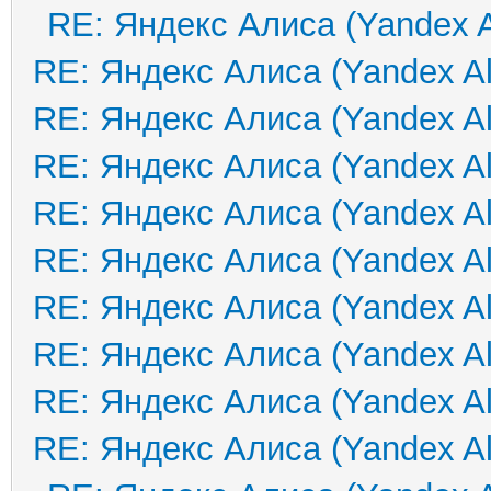
RE: Яндекс Алиса (Yandex A
RE: Яндекс Алиса (Yandex Al
RE: Яндекс Алиса (Yandex Al
RE: Яндекс Алиса (Yandex Al
RE: Яндекс Алиса (Yandex Al
RE: Яндекс Алиса (Yandex Al
RE: Яндекс Алиса (Yandex Al
RE: Яндекс Алиса (Yandex Al
RE: Яндекс Алиса (Yandex Al
RE: Яндекс Алиса (Yandex Al