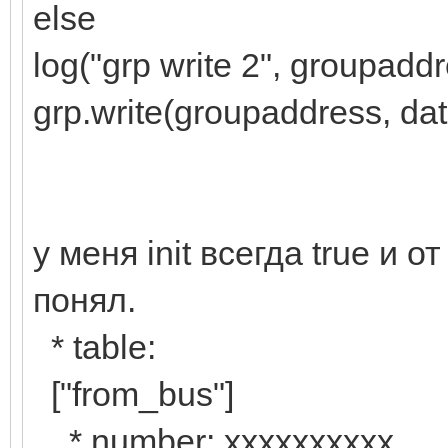
else
log("grp write 2", groupaddr
grp.write(groupaddress, dat
у меня init всегда true и о
понял.
* table:
["from_bus"]
* number: хххххххххх