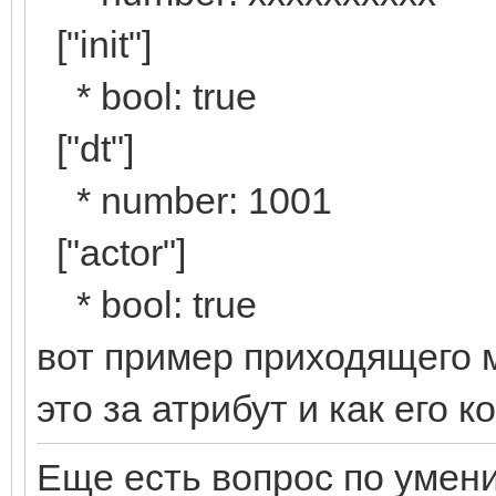
["init"]
* bool: true
["dt"]
* number: 1001
["actor"]
* bool: true
вот пример приходящего м
это за атрибут и как его к
Еще есть вопрос по умен