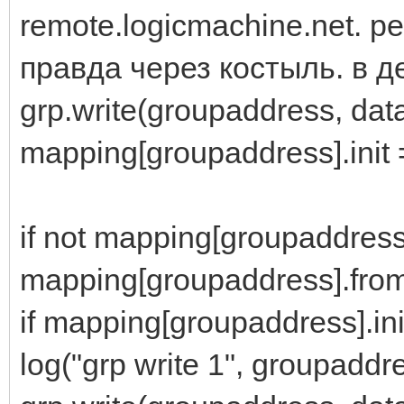
remote.logicmachine.net. 
правда через костыль. в 
grp.write(groupaddress, dat
mapping[groupaddress].init 
if not mapping[groupaddress
mapping[groupaddress].fro
if mapping[groupaddress].ini
log("grp write 1", groupadd