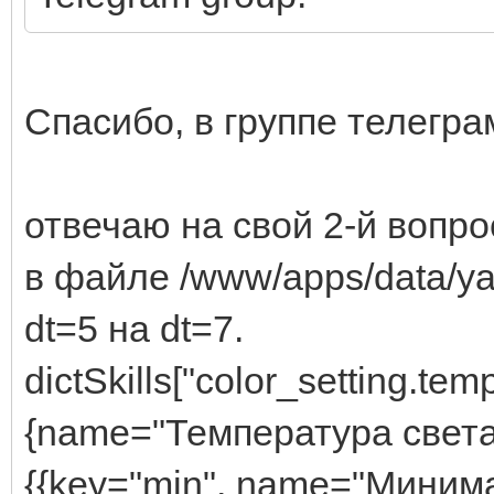
Спасибо, в группе телегр
отвечаю на свой 2-й вопро
в файле /www/apps/data/ya
dt=5 на dt=7.
dictSkills["color_setting.tem
{name="Температура света в
{{key="min", name="Миним