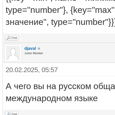
type="number"}, {key="ma
значение", type="number"}}
Find
djaval
Junior Member
20.02.2025, 05:57
А чего вы на русском общ
международном языке
Find