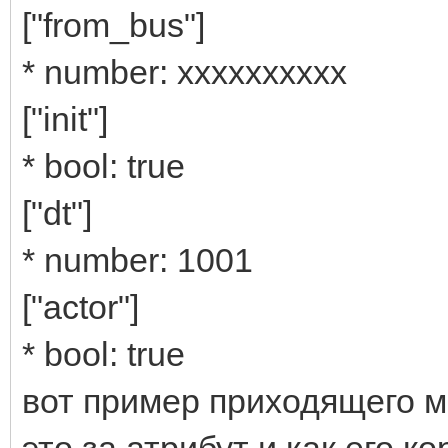
["from_bus"]
* number: хххххххххх
["init"]
* bool: true
["dt"]
* number: 1001
["actor"]
* bool: true
вот пример приходящего ма