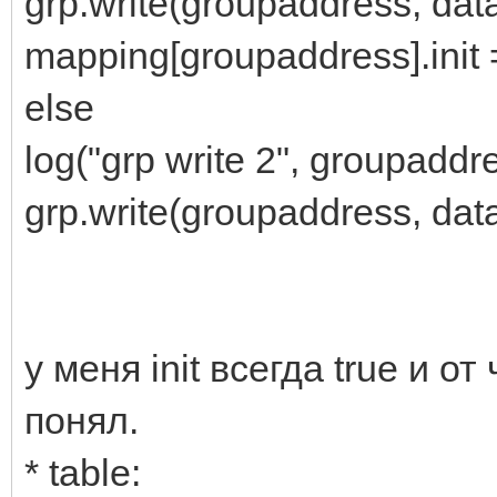
grp.write(groupaddress, dat
mapping[groupaddress].init =
else
log("grp write 2", groupaddr
grp.write(groupaddress, dat
у меня init всегда true и от
понял.
* table: