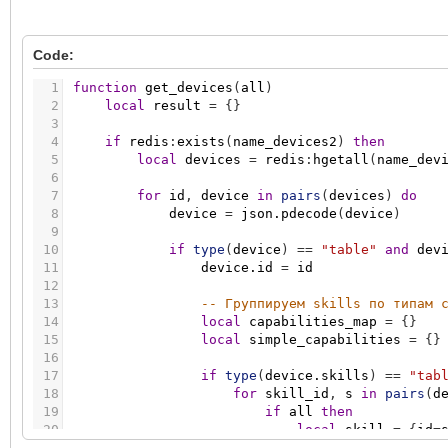
Code:
1
function
get_devices
(
all
)
2
local
result
=
{
}
3
4
if
redis
:
exists
(
name_devices2
)
then
5
local
devices
=
redis
:
hgetall
(
name_dev
6
7
for
id
,
device
in
pairs
(
devices
)
do
8
device
=
json.pdecode
(
device
)
9
10
if
type
(
device
)
=
=
"table"
and
dev
11
device.id
=
id
12
13
-- Группируем skills по типам 
14
local
capabilities_map
=
{
}
15
local
simple_capabilities
=
{
}
16
17
if
type
(
device.skills
)
=
=
"tab
18
for
skill_id
,
s
in
pairs
(
d
19
if
all
then
20
local
skill
=
{
id
=
21
local
has_act
=
fa