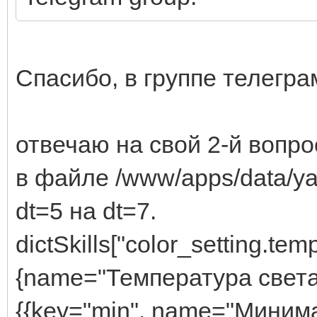
Спасибо, в группе телегр
отвечаю на свой 2-й вопро
в файле /www/apps/data/ya
dt=5 на dt=7.
dictSkills["color_setting.tem
{name="Температура света в
{{key="min", name="Миним