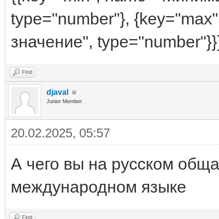
type="number"}, {key="ma
значение", type="number"}}
Find
djaval
Junior Member
20.02.2025, 05:57
А чего вы на русском общ
международном языке
Find