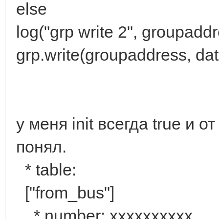
else
log("grp write 2", groupaddr
grp.write(groupaddress, dat
у меня init всегда true и о
понял.
* table:
["from_bus"]
* number: хххххххххх