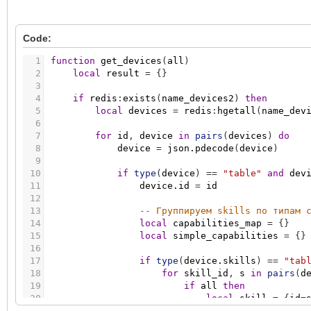
Code:
1
function
get_devices
(
all
)
2
local
result
=
{
}
3
4
if
redis
:
exists
(
name_devices2
)
then
5
local
devices
=
redis
:
hgetall
(
name_dev
6
7
for
id
,
device
in
pairs
(
devices
)
do
8
device
=
json.pdecode
(
device
)
9
10
if
type
(
device
)
=
=
"table"
and
dev
11
device.id
=
id
12
13
-- Группируем skills по типам 
14
local
capabilities_map
=
{
}
15
local
simple_capabilities
=
{
}
16
17
if
type
(
device.skills
)
=
=
"tab
18
for
skill_id
,
s
in
pairs
(
d
19
if
all
then
20
local
skill
=
{
id
=
21
local
has_act
=
fa