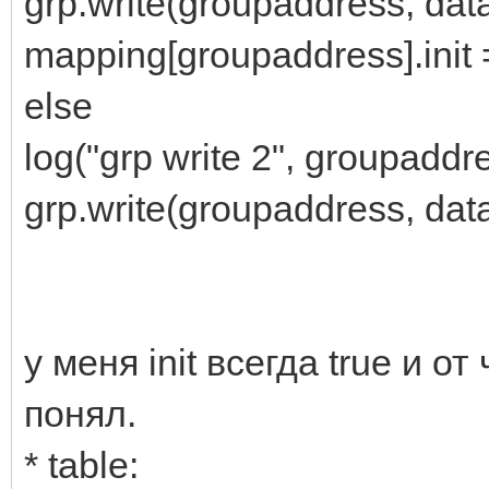
grp.write(groupaddress, dat
mapping[groupaddress].init =
else
log("grp write 2", groupaddr
grp.write(groupaddress, dat
у меня init всегда true и от
понял.
* table: