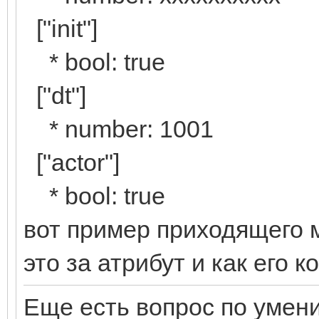
["init"]
* bool: true
["dt"]
* number: 1001
["actor"]
* bool: true
вот пример приходящего м
это за атрибут и как его к
Еще есть вопрос по умен