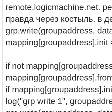
remote.logicmachine.net. 
правда через костыль. в 
grp.write(groupaddress, dat
mapping[groupaddress].init 
if not mapping[groupaddress
mapping[groupaddress].fro
if mapping[groupaddress].ini
log("grp write 1", groupadd