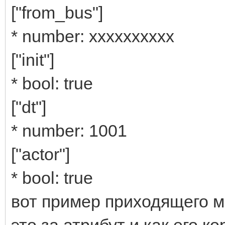
["from_bus"]
* number: хххххххххх
["init"]
* bool: true
["dt"]
* number: 1001
["actor"]
* bool: true
вот пример приходящего ма